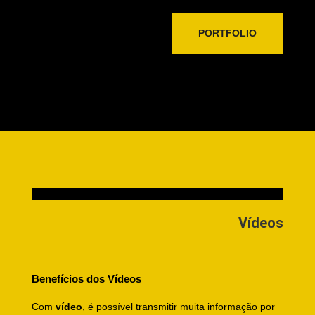
PORTFOLIO
Vídeos
Benefícios dos Vídeos
Com
vídeo
, é possível transmitir muita informação por